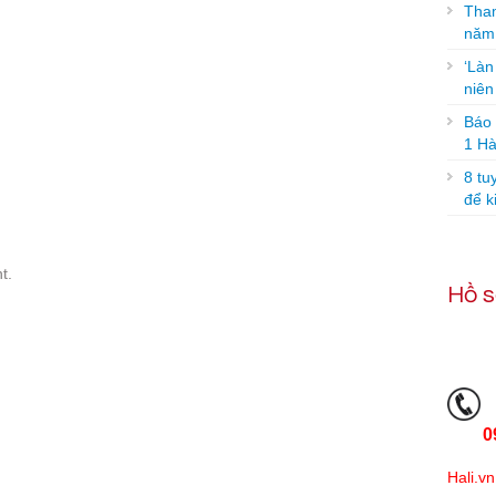
Tham
năm
‘Làn
niê
Báo g
1 Hà
8 tu
để k
t.
Hồ s
0
Hali.vn