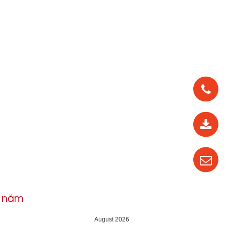
0912
562
819
0987
535
016
h năm
04
August 2026