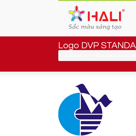
Logo DVP STAND
You are here:
Home
»
Danh sách các Khách hàng