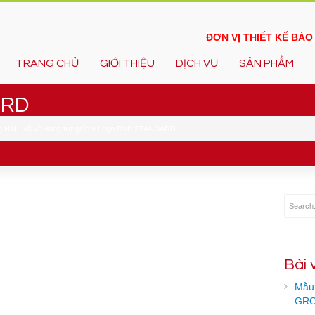
ĐƠN VỊ THIẾT KẾ BÁ
TRANG CHỦ
GIỚI THIỆU
DỊCH VỤ
SẢN PHẨM
ARD
 HALI đã và đang trợ giúp
»
Logo DVP STANDARD
Bài 
Mẫu 
GRO