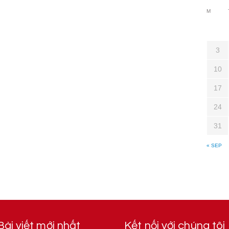
M
3
10
17
24
31
« SEP
Bài viết mới nhất
Kết nối với chúng tôi