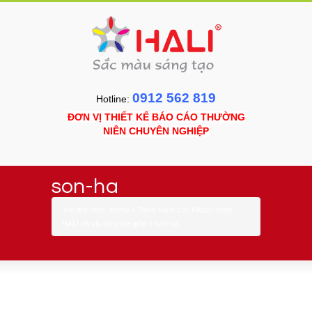
0912 562 819
Hotline:
ĐƠN VỊ THIẾT KẾ BÁO CÁO THƯỜNG
NIÊN CHUYÊN NGHIỆP
son-ha
You are here:
Home
»
Danh sách các Khách hàng
HALI đã và đang trợ giúp
»
son-ha