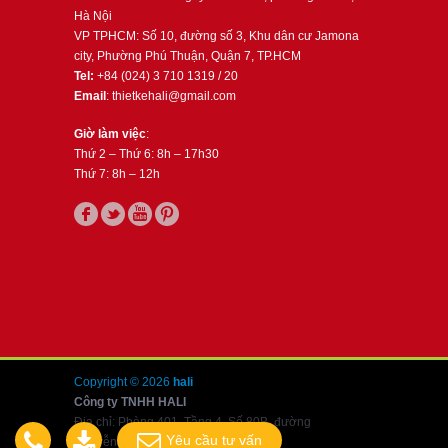
Hà Nội
VP TPHCM: Số 10, đường số 3, Khu dân cư Jamona
city, Phường Phú Thuận, Quận 7, TP.HCM
Tel:
+84 (024) 3 710 1319 / 20
Email
: thietkehali@gmail.com
Giờ làm việc
:
Thứ 2 – Thứ 6: 8h – 17h30
Thứ 7: 8h – 12h
Copyright © 2026
hali
Công ty TNHH HALI
Địa chỉ: Phòng 401, Tầng 4, Số 80B, đường
Yêu cầu tư vấn
Nguyễn Văn Cừ, Long Biên, Hà Nội