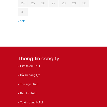
24
25
26
27
28
29
30
31
« SEP
Thông tin công ty
>
Giới thiệu HALI
>
Hồ sơ năng lực
>
Thư ngỏ HALI
>
Bản tin HALI
>
Tuyển dụng HALI