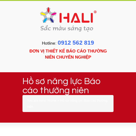
0912 562 819
Hotline:
ĐƠN VỊ THIẾT KẾ BÁO CÁO THƯỜNG
NIÊN CHUYÊN NGHIỆP
Hồ sơ năng lực Báo
cáo thường niên
You are here:
Home
»
Hồ sơ năng lực Báo cáo thường
niên