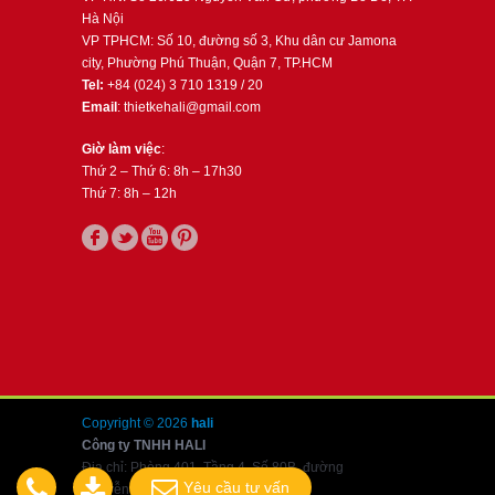
Hà Nội
VP TPHCM: Số 10, đường số 3, Khu dân cư Jamona
city, Phường Phú Thuận, Quận 7, TP.HCM
Tel:
+84 (024) 3 710 1319 / 20
Email
: thietkehali@gmail.com
Giờ làm việc
:
Thứ 2 – Thứ 6: 8h – 17h30
Thứ 7: 8h – 12h
Copyright © 2026
hali
Công ty TNHH HALI
Địa chỉ: Phòng 401, Tầng 4, Số 80B, đường
Yêu cầu tư vấn
Nguyễn Văn Cừ, Long Biên, Hà Nội