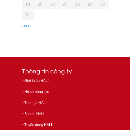
24
25
26
27
28
29
30
31
« SEP
Thông tin công ty
>
Giới thiệu HALI
>
Hồ sơ năng lực
>
Thư ngỏ HALI
>
Bản tin HALI
>
Tuyển dụng HALI