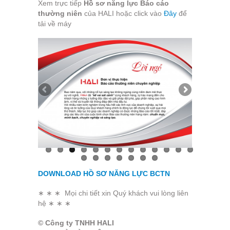
Xem trực tiếp
Hồ sơ năng lực Báo cáo
thường niên
của HALI hoặc click vào
Đây
để
tải về máy
DOWNLOAD HỒ SƠ NĂNG LỰC BCTN
∗ ∗ ∗ Mọi chi tiết xin Quý khách vui lòng liên
hệ ∗ ∗ ∗
© Công ty TNHH HALI