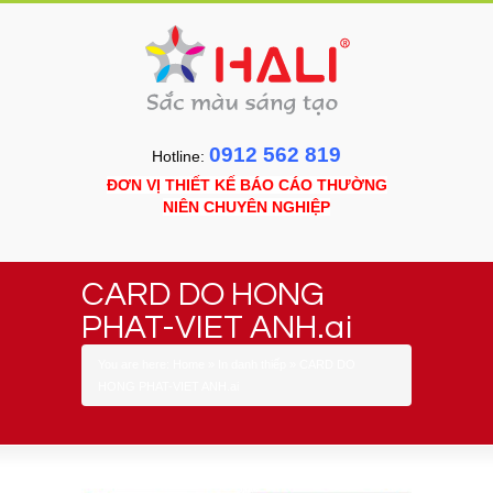
0912 562 819
Hotline:
ĐƠN VỊ THIẾT KẾ BÁO CÁO THƯỜNG
NIÊN CHUYÊN NGHIỆP
CARD DO HONG
PHAT-VIET ANH.ai
You are here:
Home
»
In danh thiếp
»
CARD DO
HONG PHAT-VIET ANH.ai