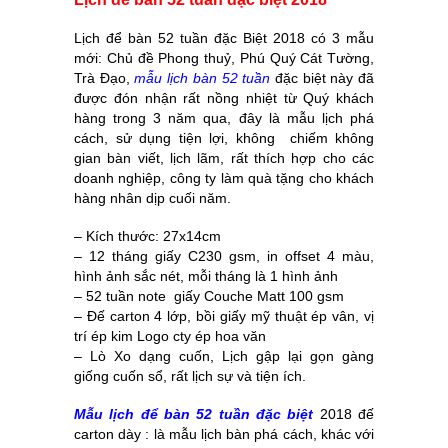
Lịch để bàn 52 tuần đặc Biệt 2018 có 3 mẫu
mới: Chủ đề Phong thuỷ, Phú Quý Cát Tường,
Trà Đạo,
mẫu lịch bàn 52 tuần
đặc biệt này đã
được đón nhận rất nồng nhiệt từ Quý khách
hàng trong 3 năm qua, đây là mẫu lịch phá
cách, sử dụng tiện lợi, không chiếm không
gian bàn viết, lịch lãm, rất thích hợp cho các
doanh nghiệp, công ty làm quà tặng cho khách
hàng nhân dịp cuối năm.
– Kích thước: 27x14cm
– 12 tháng giấy C230 gsm, in offset 4 màu,
hình ảnh sắc nét, mỗi tháng là 1 hình ảnh
– 52 tuần note giấy Couche Matt 100 gsm
– Đế carton 4 lớp, bồi giấy mỹ thuật ép vân, vị
trí ép kim Logo cty ép hoa văn
– Lò Xo dạng cuốn, Lịch gập lại gọn gàng
giống cuốn sổ, rất lịch sự và tiện ích.
Mẫu lịch để bàn 52 tuần đặc biệt
2018 đế
carton dày : là mẫu lịch bàn phá cách, khác với