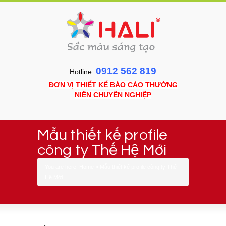
0912 562 819
Hotline:
ĐƠN VỊ THIẾT KẾ BÁO CÁO THƯỜNG
NIÊN CHUYÊN NGHIỆP
Mẫu thiết kế profile
công ty Thế Hệ Mới
You are here:
Home
»
Mẫu thiết kế profile công ty Thế
Hệ Mới