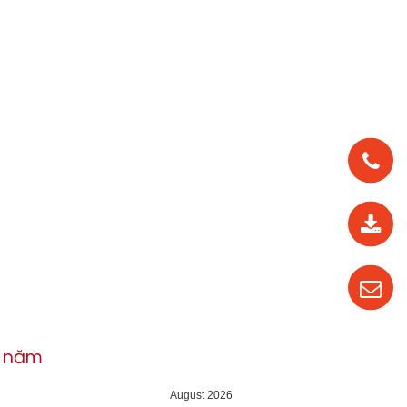
0912
562
819
0987
535
016
h năm
04
August 2026