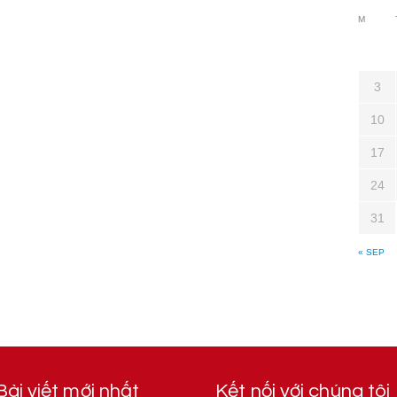
M
3
10
17
24
31
« SEP
Bài viết mới nhất
Kết nối với chúng tôi