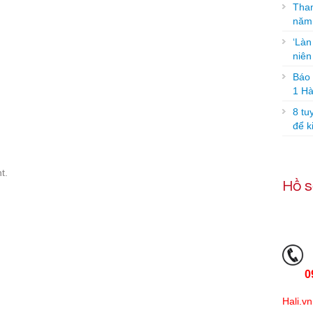
Tham
năm
‘Làn
niê
Báo g
1 Hà
8 tu
để k
t.
Hồ s
0
Hali.vn