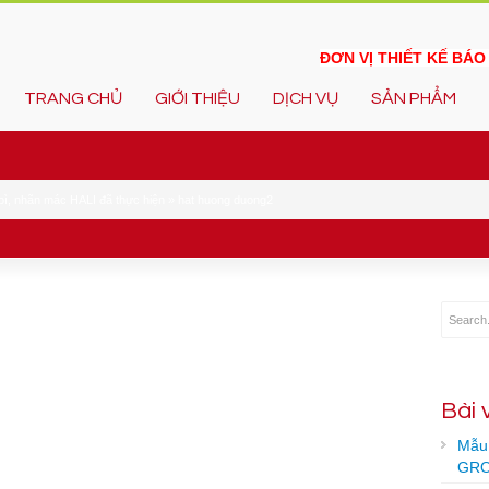
ĐƠN VỊ THIẾT KẾ BÁ
TRANG CHỦ
GIỚI THIỆU
DỊCH VỤ
SẢN PHẨM
bì, nhãn mác HALI đã thực hiện
»
hat huong duong2
Bài 
Mẫu 
GRO