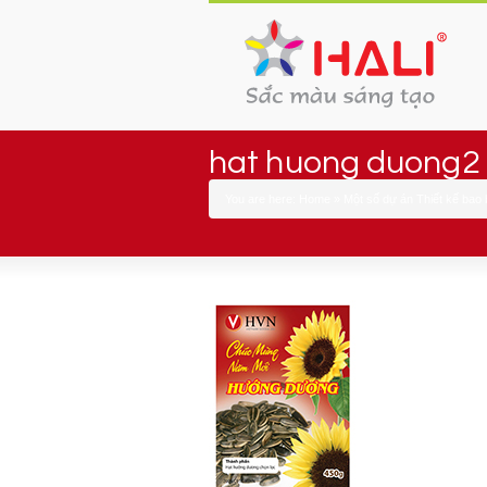
hat huong duong2
You are here:
Home
»
Một số dự án Thiết kế bao 