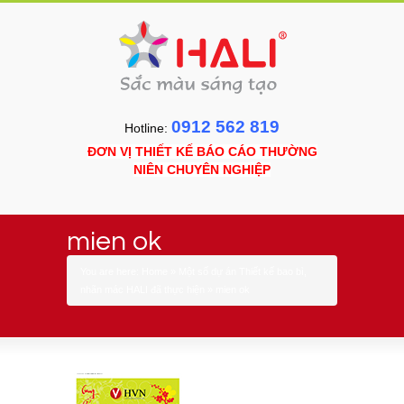
0912 562 819
Hotline:
ĐƠN VỊ THIẾT KẾ BÁO CÁO THƯỜNG
NIÊN CHUYÊN NGHIỆP
mien ok
You are here:
Home
»
Một số dự án Thiết kế bao bì,
nhãn mác HALI đã thực hiện
»
mien ok