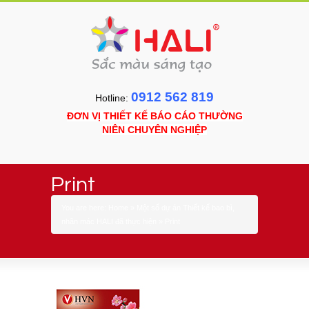
0912 562 819
Hotline:
ĐƠN VỊ THIẾT KẾ BÁO CÁO THƯỜNG
NIÊN CHUYÊN NGHIỆP
Print
You are here:
Home
»
Một số dự án Thiết kế bao bì,
nhãn mác HALI đã thực hiện
»
Print