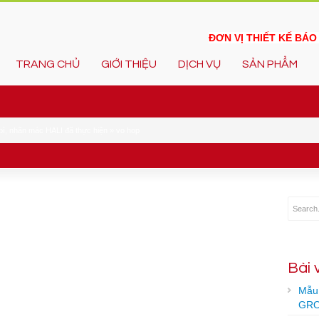
ĐƠN VỊ THIẾT KẾ BÁ
TRANG CHỦ
GIỚI THIỆU
DỊCH VỤ
SẢN PHẨM
bì, nhãn mác HALI đã thực hiện
»
vo hop
Bài 
Mẫu 
GRO