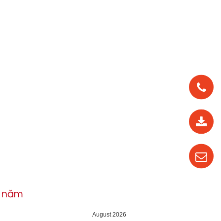
0912
562
819
0987
535
016
h năm
04
August 2026