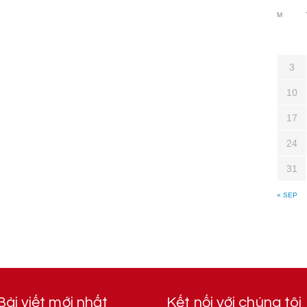
M
3
10
17
24
31
« SEP
Bài viết mới nhất
Kết nối với chúng tôi