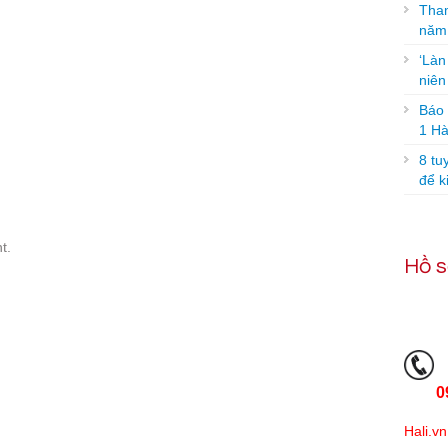
Tham
năm
‘Làn
niê
Báo g
1 Hà
8 tu
để k
t.
Hồ s
0
Hali.vn