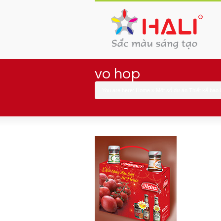
vo hop
You are here:
Home
»
Một số dự án Thiết kế bao 