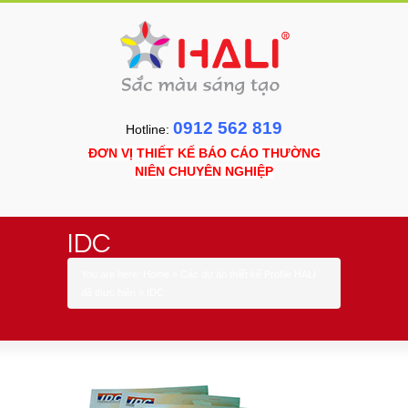
0912 562 819
Hotline:
ĐƠN VỊ THIẾT KẾ BÁO CÁO THƯỜNG
NIÊN CHUYÊN NGHIỆP
IDC
You are here:
Home
»
Các dự án thiết kế Profile HALI
đã thực hiện
»
IDC