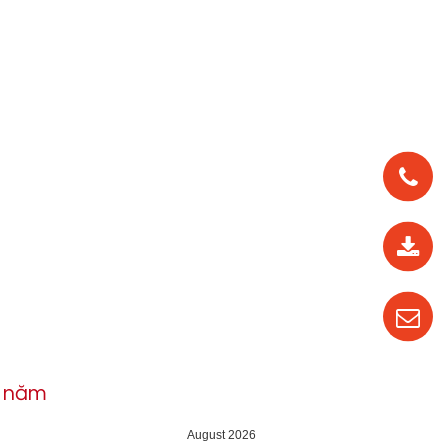
0912
562
819
0987
535
016
h năm
04
August 2026