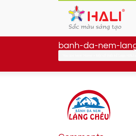
banh-da-nem-lang
You are here:
Home
»
Một số thiết kế Logo HALI 