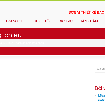
ĐƠN VỊ THIẾT KẾ BÁ
TRANG CHỦ
GIỚI THIỆU
DỊCH VỤ
SẢN PHẨM
-chieu
đã thực hiện
»
banh-da-nem-lang-chieu
Bài 
Mẫu 
GRO