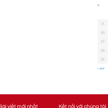
M
3
10
17
24
31
« SEP
Bài viết mới nhất
Kết nối với chúng tôi