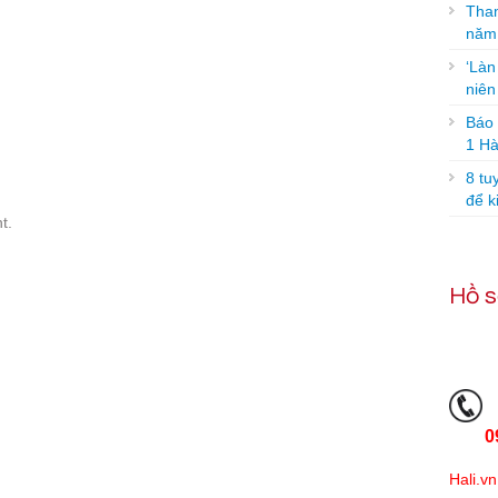
Tham
năm
‘Làn
niê
Báo g
1 Hà
8 tu
để k
t.
Hồ s
0
Hali.vn