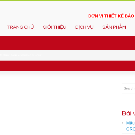
ĐƠN VỊ THIẾT KẾ BÁ
TRANG CHỦ
GIỚI THIỆU
DỊCH VỤ
SẢN PHẨM
đã thực hiện
»
khom-cau-duc
Bài 
Mẫu 
GRO