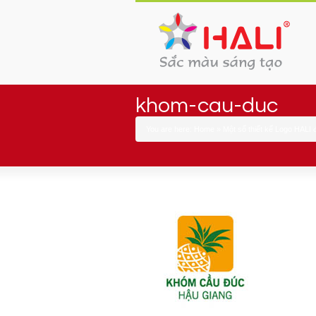
khom-cau-duc
You are here:
Home
»
Một số thiết kế Logo HALI 