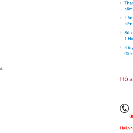
Tham
năm
‘Làn
niê
Báo g
1 Hà
8 tu
để k
t.
Hồ s
0
Hali.vn