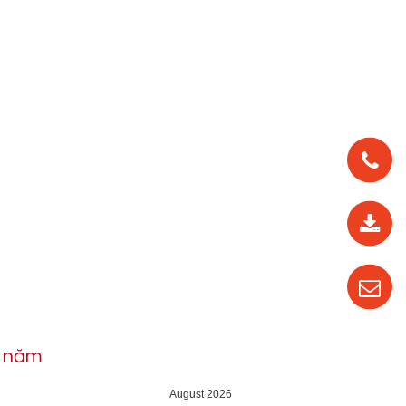
0912
562
819
0987
535
016
h năm
04
August 2026