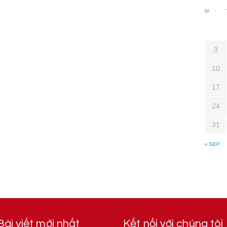
M
3
10
17
24
31
« SEP
Bài viết mới nhất
Kết nối với chúng tôi