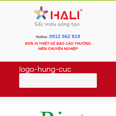
0912 562 819
Hotline:
ĐƠN VỊ THIẾT KẾ BÁO CÁO THƯỜNG
NIÊN CHUYÊN NGHIỆP
logo-hung-cuc
You are here:
Home
»
Một số thiết kế Logo HALI đã
thực hiện
»
logo-hung-cuc