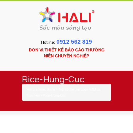
0912 562 819
Hotline:
ĐƠN VỊ THIẾT KẾ BÁO CÁO THƯỜNG
NIÊN CHUYÊN NGHIỆP
Rice-Hung-Cuc
You are here:
Home
»
Một số thiết kế Logo HALI đã
thực hiện
»
Rice-Hung-Cuc