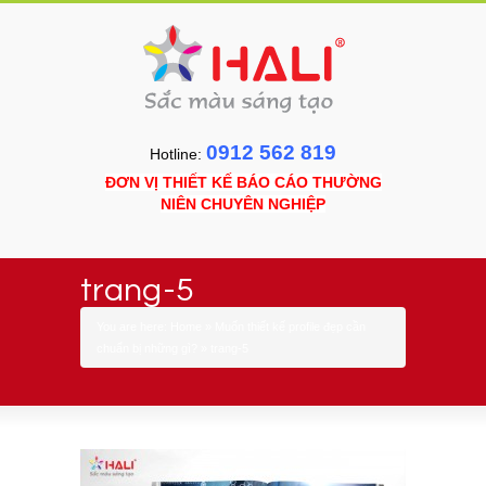
0912 562 819
Hotline:
ĐƠN VỊ THIẾT KẾ BÁO CÁO THƯỜNG
NIÊN CHUYÊN NGHIỆP
trang-5
You are here:
Home
»
Muốn thiết kế profile đẹp cần
chuẩn bị những gì?
»
trang-5