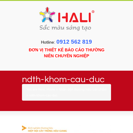
0912 562 819
Hotline:
ĐƠN VỊ THIẾT KẾ BÁO CÁO THƯỜNG
NIÊN CHUYÊN NGHIỆP
ndth-khom-cau-duc
You are here:
Home
»
Nhận diện thương hiệu sản phẩm
»
ndth-khom-cau-duc