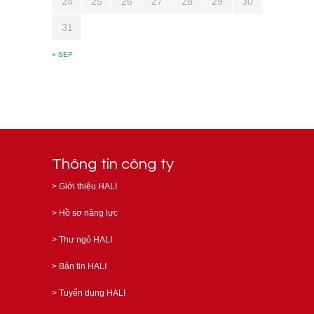
24
25
26
27
28
29
30
31
« SEP
Thông tin công ty
>
Giới thiệu HALI
>
Hồ sơ năng lực
>
Thư ngỏ HALI
>
Bản tin HALI
>
Tuyển dụng HALI