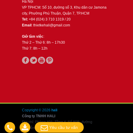
Hà Nội
VP TPHCM: Số 10, đường số 3, Khu dân cư Jamona
city, Phường Phú Thuận, Quận 7, TP.HCM
Tel:
+84 (024) 3 710 1319 / 20
Email
: thietkehali@gmail.com
Giờ làm việc
:
Thứ 2 – Thứ 6: 8h – 17h30
Thứ 7: 8h – 12h
Copyright © 2026
hali
Công ty TNHH HALI
Địa chỉ: Phòng 401, Tầng 4, Số 80B, đường
Yêu cầu tư vấn
Nguyễn Văn Cừ, Long Biên, Hà Nội