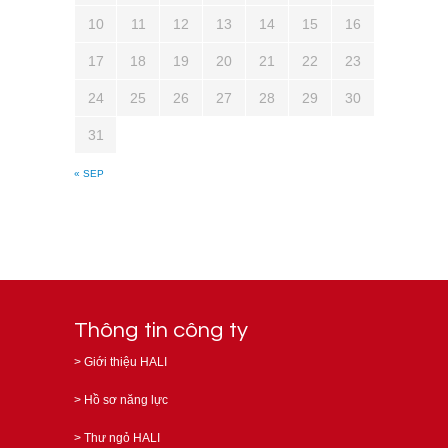
10
11
12
13
14
15
16
17
18
19
20
21
22
23
24
25
26
27
28
29
30
31
« SEP
Thông tin công ty
>
Giới thiệu HALI
>
Hồ sơ năng lực
>
Thư ngỏ HALI