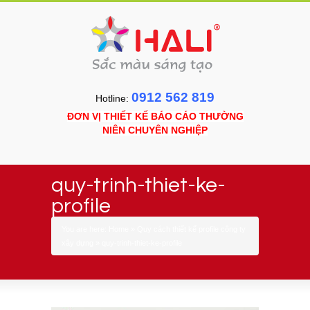
0912 562 819
Hotline:
ĐƠN VỊ THIẾT KẾ BÁO CÁO THƯỜNG
NIÊN CHUYÊN NGHIỆP
quy-trinh-thiet-ke-
profile
You are here:
Home
»
Quy cách thiết kế profile công ty
xây dựng
»
quy-trinh-thiet-ke-profile