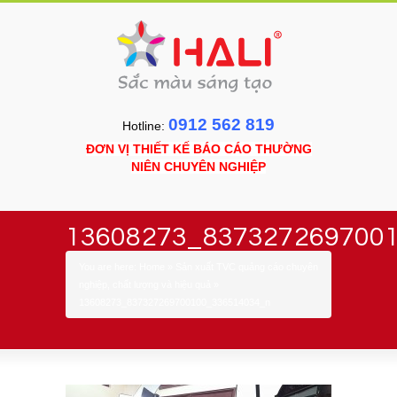
0912 562 819
Hotline:
ĐƠN VỊ THIẾT KẾ BÁO CÁO THƯỜNG
NIÊN CHUYÊN NGHIỆP
13608273_837327269700
You are here:
Home
»
Sản xuất TVC quảng cáo chuyên
nghiệp, chất lượng và hiệu quả
»
13608273_837327269700100_336514034_n