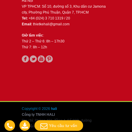
Hà Nội
VP TPHCM: Số 10, đường số 3, Khu dân cư Jamona
city, Phường Phú Thuận, Quận 7, TP.HCM
Tel:
+84 (024) 3 710 1319 / 20
Email
: thietkehali@gmail.com
Giờ làm việc
:
Thứ 2 – Thứ 6: 8h – 17h30
Thứ 7: 8h – 12h
Copyright © 2026
hali
Công ty TNHH HALI
Địa chỉ: Phòng 401, Tầng 4, Số 80B, đường
Yêu cầu tư vấn
Nguyễn Văn Cừ, Long Biên, Hà Nội