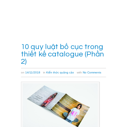
[…]
Xem
thêm
→
10 quy luật bố cục trong
thiết kế catalogue (Phần
2)
on
14/11/2018
in
Kiến thức quảng cáo
with
No Comments
Tại
HALI,
chúng
tôi
thường
ví
bố
cục