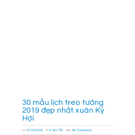
để
bàn
2019
giá
rẻ
tại
Hà
Nội.
[…]
Xem
thêm
→
30 mẫu lịch treo tường
2019 đẹp nhất xuân Kỷ
Hợi
on
07/11/2018
in
In lịch Tết
with
No Comments