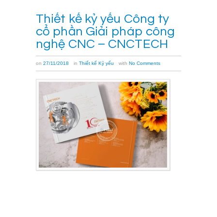
Thiết kế kỷ yếu Công ty
cổ phần Giải pháp công
nghệ CNC – CNCTECH
on
27/11/2018
in
Thiết kế Kỷ yếu
with
No Comments
Thiết
kế
kỷ
yếu
Công
ty
cổ
phần
Giải
pháp
công
nghệ
CNC
–