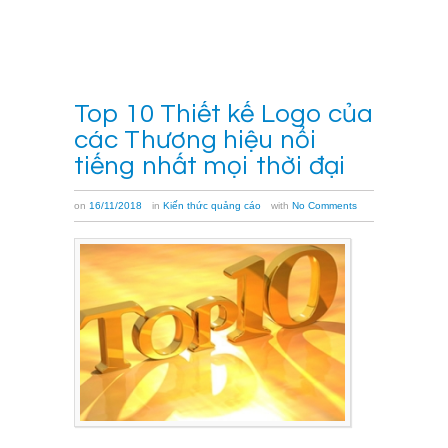
thêm
→
Top 10 Thiết kế Logo của
các Thương hiệu nổi
tiếng nhất mọi thời đại
on
16/11/2018
in
Kiến thức quảng cáo
with
No Comments
Ở
phần
một
của
bài
viết
chúng
tôi
đưa
tới
bạn