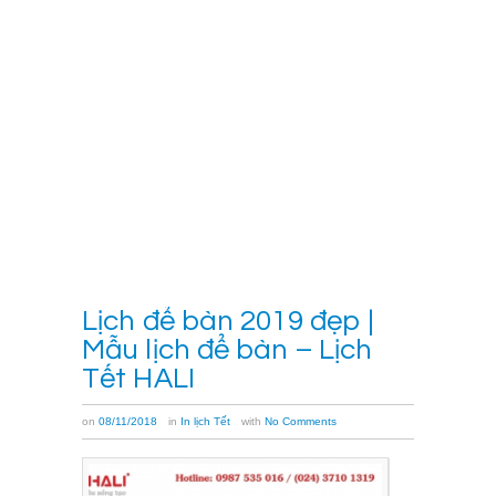
và
gia
công
các
loại
lịch
[…]
Xem
thêm
→
Lịch để bàn 2019 đẹp |
Mẫu lịch để bàn – Lịch
Tết HALI
on
08/11/2018
in
In lịch Tết
with
No Comments
Lịch
để