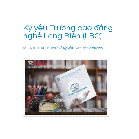
→
Kỷ yếu Trường cao đẳng
nghề Long Biên (LBC)
on
21/11/2018
in
Thiết kế Kỷ yếu
with
No Comments
Cuốn
kỷ
yếu
Trường
cao
đẳng
nghề
Long
Biên
với
tên
gọi “LBC
–