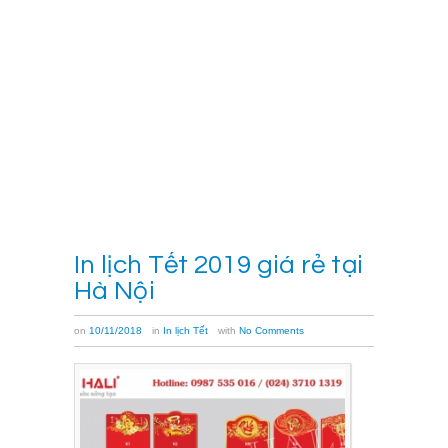
kết
hợp
với
nhau
để
[…]
Xem
thêm
→
In lịch Tết 2019 giá rẻ tại
Hà Nội
on
10/11/2018
in
In lịch Tết
with
No Comments
HALI
là
đơn
vị