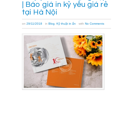
| Báo giá in kỷ yếu giá rẻ
tại Hà Nội
on
29/11/2018
in
Blog
,
Kỹ thuật in ấn
with
No Comments
In
kỷ
yếu
chất
lượng
đẹp,
báo
giá
in
kỷ
yếu
giá
rẻ
tại
Hà
Nội,
nhận