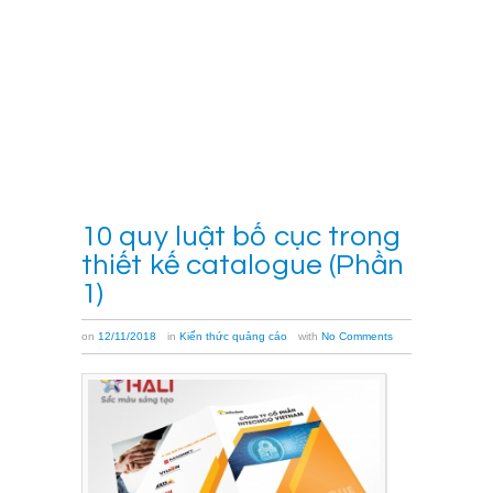
Chúng
tôi
[…]
Xem
thêm
→
10 quy luật bố cục trong
thiết kế catalogue (Phần
1)
on
12/11/2018
in
Kiến thức quảng cáo
with
No Comments
Hiểu
một
cách
đơn
giản,
bố