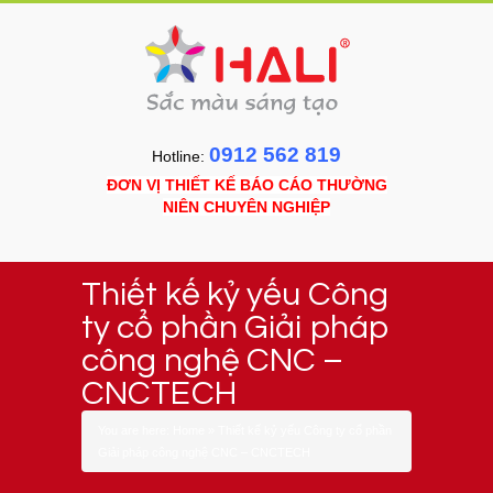
0912 562 819
Hotline:
ĐƠN VỊ THIẾT KẾ BÁO CÁO THƯỜNG
NIÊN CHUYÊN NGHIỆP
Thiết kế kỷ yếu Công
ty cổ phần Giải pháp
công nghệ CNC –
CNCTECH
You are here:
Home
»
Thiết kế kỷ yếu Công ty cổ phần
Giải pháp công nghệ CNC – CNCTECH