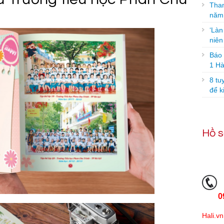
Tham
năm
‘Làn
niê
Báo g
1 Hà
8 tu
để k
Hồ s
0
Hali.vn