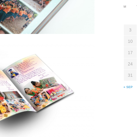
M
3
10
17
24
31
« SEP