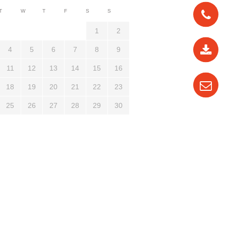
T
W
T
F
S
S
1
2
0912
4
5
6
7
8
9
562
819
11
12
13
14
15
16
0987
18
19
20
21
22
23
535
25
26
27
28
29
30
016
04
3710
1321