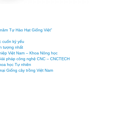
“45 năm Tự Hào Hạt Giống Việt”
c cuốn kỷ yếu
n tượng nhất
ghiệp Việt Nam – Khoa Nông học
n Giải pháp công nghệ CNC – CNCTECH
hoa học Tự nhiên
mại Giống cây trồng Việt Nam