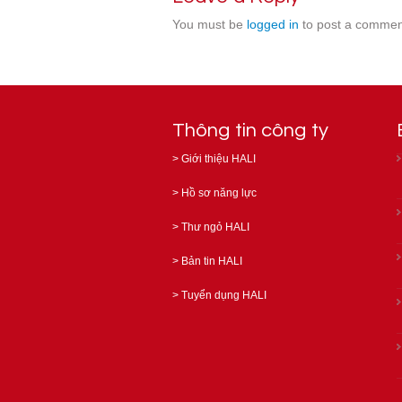
You must be
logged in
to post a commen
Thông tin công ty
>
Giới thiệu HALI
>
Hồ sơ năng lực
>
Thư ngỏ HALI
>
Bản tin HALI
>
Tuyển dụng HALI