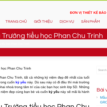
ĐƠN VỊ THIẾT KẾ BÁ
TRANG CHỦ
GIỚI THIỆU
DỊCH VỤ
SẢN PHẨM
u Trường tiểu học Phan Chu Trinh
 tiểu học Phan Chu Trinh
u học Phan Chu Trinh
han Chu Trinh, tất cả những kỷ niệm đẹp đẽ nhất của tuổi
trong cuốn
kỷ yếu
này. Dù sau này có đi đâu thì mái trường
hai nhoà trong tâm trí của các bạn học sinh lớp 5D. Những
Bài 
kỷ niệm đẹp cùng bạn bè và cuốn
kỷ yếu
này sẽ mãi là hành
Mẫu 
GRO
ếu Trường tiểu học Phan Chu