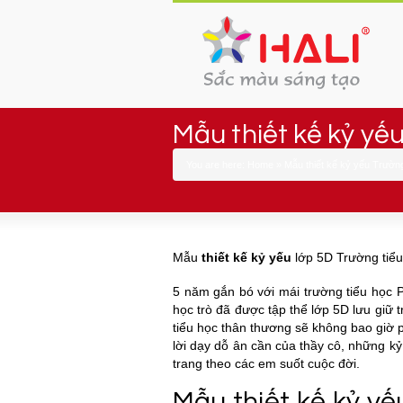
Mẫu thiết kế kỷ yế
You are here:
Home
»
Mẫu thiết kế kỷ yếu Trường
Mẫu
thiết kế kỷ yếu
lớp 5D Trường tiể
5 năm gắn bó với mái trường tiểu học P
học trò đã được tập thể lớp 5D lưu giữ 
tiểu học thân thương sẽ không bao giờ p
lời dạy dỗ ân cần của thầy cô, những 
trang theo các em suốt cuộc đời.
Mẫu thiết kế kỷ y