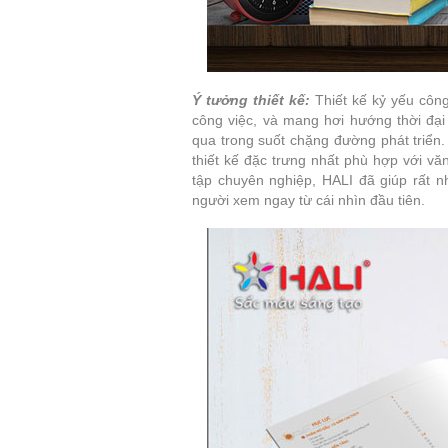
Ý tưởng thiết kế:
Thiết kế kỷ yếu công
công việc, và mang hơi hướng thời đại 
qua trong suốt chặng đường phát triển.
thiết kế đặc trưng nhất phù hợp với vă
tập chuyên nghiệp, HALI đã giúp rất nh
người xem ngay từ cái nhìn đầu tiên.