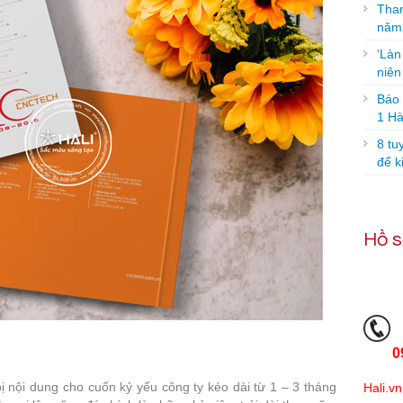
Tham
năm
‘Làn
niê
Báo g
1 Hà
8 tu
để k
Hồ s
0
ị nội dung cho cuốn kỷ yếu công ty kéo dài từ 1 – 3 tháng
Hali.vn