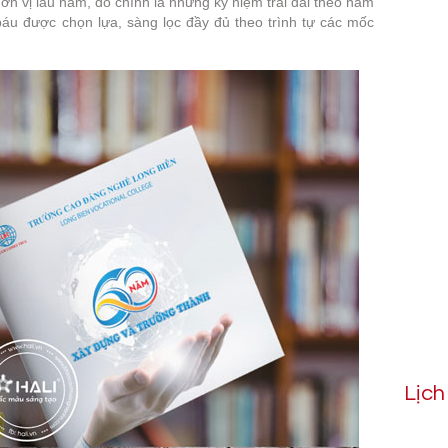
ơn vị lâu năm, đó chính là những kỷ niệm trải dài theo năm
báu được chọn lựa, sàng lọc đầy đủ theo trình tự các mốc
Lịc