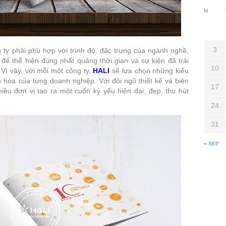
M
3
 ty phải phù hợp với trình độ, đặc trưng của ngành nghề,
để thể hiện đúng nhất quãng thời gian và sự kiện đã trải
10
 Vì vậy, với mỗi một công ty,
HALI
sẽ lựa chọn những kiểu
n hóa của từng doanh nghiệp. Với đội ngũ thiết kế và biên
17
iều đơn vị tạo ra một cuốn kỷ yếu hiện đại, đẹp, thu hút
24
31
« SEP