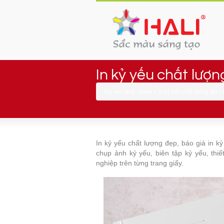
In kỷ yếu chất lượng
You are here:
Home
»
In kỷ yếu chất lượng đẹp | B
In kỷ yếu chất lượng đẹp, báo giá in kỷ
chụp ảnh kỷ yếu, biên tập kỷ yếu, thiế
nghiệp trên từng trang giấy.