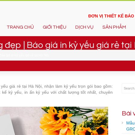
ĐƠN VỊ THIẾT KẾ BÁ
TRANG CHỦ
GIỚI THIỆU
DỊCH VỤ
SẢN PHẨM
 đẹp | Báo giá in kỷ yếu giá rẻ tại
áo giá in kỷ yếu giá rẻ tại Hà Nội
 yếu giá rẻ tại Hà Nội, nhận làm kỷ yếu trọn gói bao gồm:
t kế kỷ yếu, in ấn kỷ yếu với chất lượng tốt nhất, chuyên
Bài 
Mẫu 
GRO