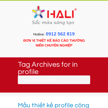
0912 562 819
Hotline:
ĐƠN VỊ THIẾT KẾ BÁO CÁO THƯỜNG
NIÊN CHUYÊN NGHIỆP
Tag Archives for in
profile
You are here:
Home
»
in profile
Mẫu thiết kế profile công