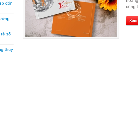
hoàng,
ẹp đón
công t
hường
Xem
á rẻ số
ng thủy