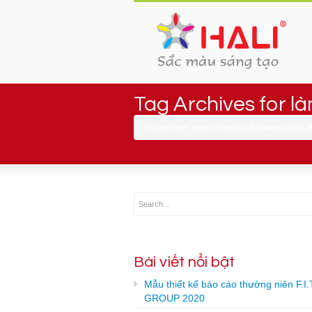
Tag Archives for l
You are here:
Home
»
làm kỷ yếu doanh nghiệp đ
Bài viết nổi bật
Mẫu thiết kế báo cáo thường niên F.I.
GROUP 2020