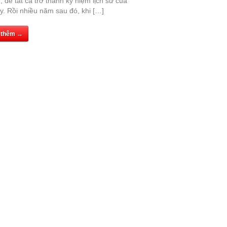
 để tất cả trở thành kỷ niệm lịch sử của
y. Rồi nhiều năm sau đó, khi […]
 thêm →