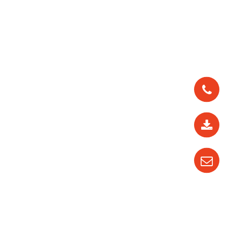
0912
562
819
0987
535
016
04