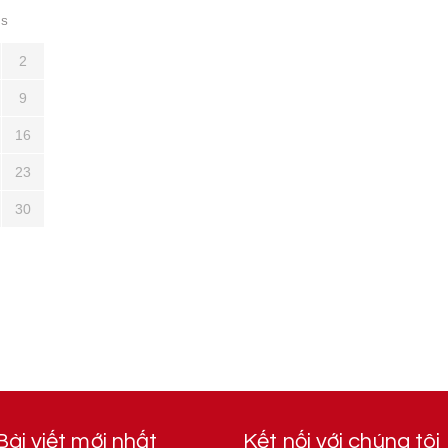
S
2
9
16
23
30
Bài viết mới nhất
Kết nối với chúng tôi