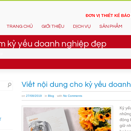
ĐƠN VỊ THIẾT KẾ BÁ
TRANG CHỦ
GIỚI THIỆU
DỊCH VỤ
SẢN PHẨM
àm kỷ yếu doanh nghiệp đẹp
ẹp
Viết nội dung cho kỷ yếu doan
on
27/08/2019
in
Blog
with
No Comments
Kỷ yế
những
T
động k
giữ n