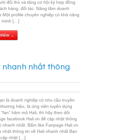
với đối thủ và tăng cơ hội ký hợp đồng
hách hàng, đối tác. Nâng tầm doanh
p Một profile chuyên nghiệp có khả năng
 minh […]
 thêm →
t nhanh nhất thông
ạn là doanh nghiệp có nhu cầu truyền
 thương hiệu, là ứng viên tuyển dụng
 “fan” hâm mộ Hali, thì hãy theo dõi
ge facebook Hali.vn để cập nhật thông
li nhanh nhất. Bấm like Fanpage Hali.vn
 nhật thông tin về Hali nhanh nhất Bạn
cập nhật […]