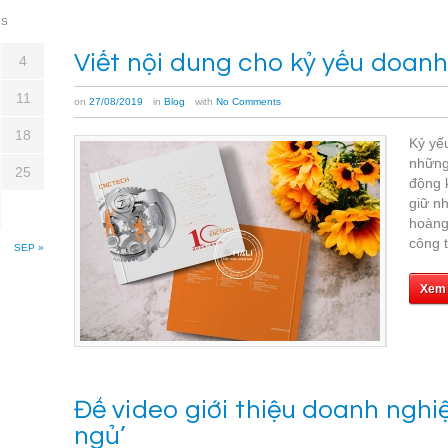
S
Viết nội dung cho kỷ yếu doan
4
11
on
27/08/2019
in
Blog
with
No Comments
18
Kỷ yế
những
25
động k
giữ n
hoàng,
công t
SEP »
Xem
Để video giới thiệu doanh ngh
ngủ’