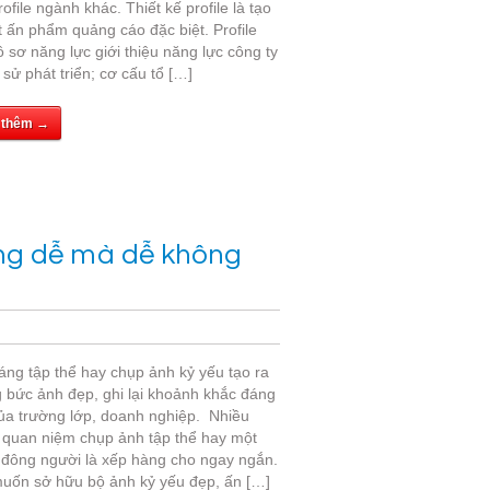
ofile ngành khác. Thiết kế profile là tạo
04
 ấn phẩm quảng cáo đặc biệt. Profile
3710
 sơ năng lực giới thiệu năng lực công ty
1321
h sử phát triển; cơ cấu tổ […]
 thêm →
ng dễ mà dễ không
áng tập thể hay chụp ảnh kỷ yếu tạo ra
 bức ảnh đẹp, ghi lại khoảnh khắc đáng
ủa trường lớp, doanh nghiệp. Nhiều
 quan niệm chụp ảnh tập thể hay một
đông người là xếp hàng cho ngay ngắn.
uốn sở hữu bộ ảnh kỷ yếu đẹp, ấn […]