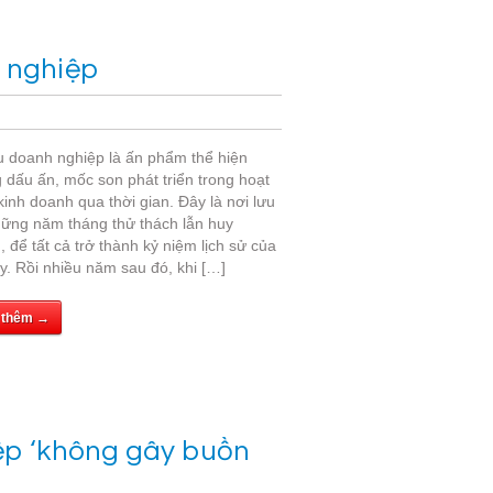
h nghiệp
u doanh nghiệp là ấn phẩm thể hiện
 dấu ấn, mốc son phát triển trong hoạt
inh doanh qua thời gian. Đây là nơi lưu
hững năm tháng thử thách lẫn huy
 để tất cả trở thành kỷ niệm lịch sử của
y. Rồi nhiều năm sau đó, khi […]
 thêm →
iệp ‘không gây buồn