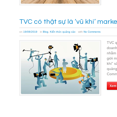
TVC có thật sự là ‘vũ khí’ mark
on
19/08/2019
in
Blog
,
Kiến thức quảng cáo
with
No Comments
TVC q
doanh
nhằm 
giới 
khí” 
quảng
Commer
Xem