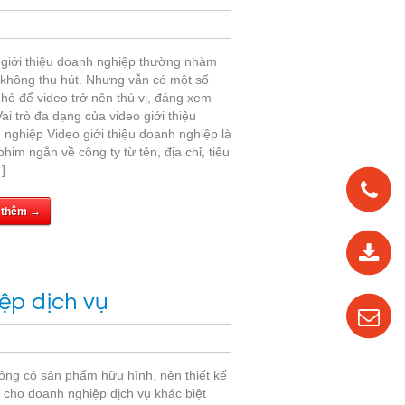
 giới thiệu doanh nghiệp thường nhàm
 không thu hút. Nhưng vẫn có một số
hỏ để video trở nên thú vị, đáng xem
ai trò đa dạng của video giới thiệu
 nghiệp Video giới thiệu doanh nghiệp là
him ngắn về công ty từ tên, địa chỉ, tiêu
]
 thêm →
0912
562
819
ệp dịch vụ
0987
535
016
ông có sản phẩm hữu hình, nên thiết kế
e cho doanh nghiệp dịch vụ khác biệt