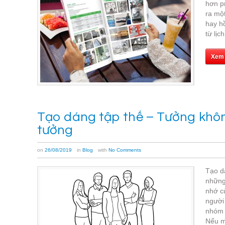
hơn pr
ra một
hay hồ
từ lịc
Xem
Tạo dáng tập thể – Tưởng khô
tưởng
on
26/08/2019
in
Blog
with
No Comments
Tạo d
những
nhớ c
người
nhóm 
Nếu m