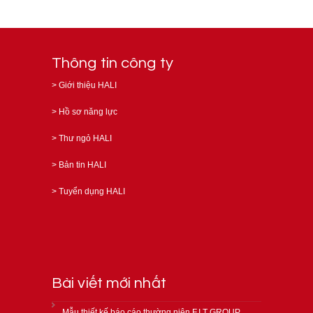
Thông tin công ty
>
Giới thiệu HALI
>
Hồ sơ năng lực
>
Thư ngỏ HALI
>
Bản tin HALI
>
Tuyển dụng HALI
Bài viết mới nhất
Mẫu thiết kế báo cáo thường niên F.I.T GROUP