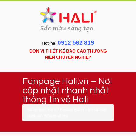
0912 562 819
Hotline:
ĐƠN VỊ THIẾT KẾ BÁO CÁO THƯỜNG
NIÊN CHUYÊN NGHIỆP
Fanpage Hali.vn – Nơi
cập nhật nhanh nhất
thông tin về Hali
You are here:
Home
»
Fanpage Hali.vn – Nơi cập nhật
nhanh nhất thông tin về Hali