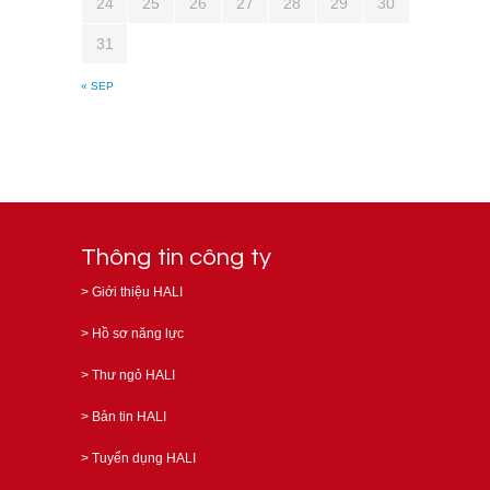
24
25
26
27
28
29
30
31
« SEP
Thông tin công ty
>
Giới thiệu HALI
>
Hồ sơ năng lực
>
Thư ngỏ HALI
>
Bản tin HALI
>
Tuyển dụng HALI