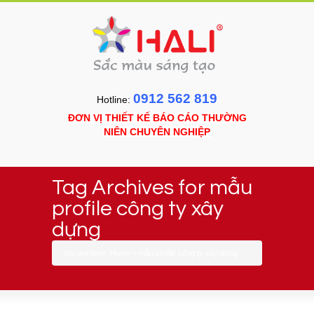
0912 562 819
Hotline:
ĐƠN VỊ THIẾT KẾ BÁO CÁO THƯỜNG
NIÊN CHUYÊN NGHIỆP
Tag Archives for mẫu
profile công ty xây
dựng
You are here:
Home
»
mẫu profile công ty xây dựng