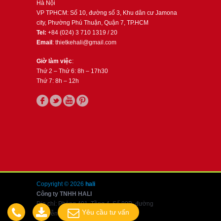
Hà Nội
VP TPHCM: Số 10, đường số 3, Khu dân cư Jamona
city, Phường Phú Thuận, Quận 7, TP.HCM
Tel:
+84 (024) 3 710 1319 / 20
Email
: thietkehali@gmail.com
Giờ làm việc
:
Thứ 2 – Thứ 6: 8h – 17h30
Thứ 7: 8h – 12h
Copyright © 2026
hali
Công ty TNHH HALI
Địa chỉ: Phòng 401, Tầng 4, Số 80B, đường
Yêu cầu tư vấn
Nguyễn Văn Cừ, Long Biên, Hà Nội