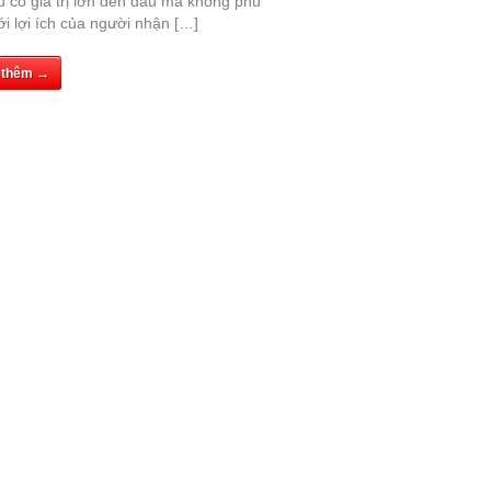
ù có giá trị lớn đến đâu mà không phù
i lợi ích của người nhận […]
 thêm →