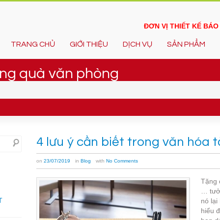
ĐƠN VỊ THIẾT KẾ BÁ
TRANG CHỦ
GIỚI THIỆU
DỊCH VỤ
SẢN PHẨM
tặng quà văn phòng
4 lưu ý cần biết trong văn hóa
on
23/07/2019
in
Blog
with
No Comments
Tặng 
… tưở
T
nó lại
hiểu 