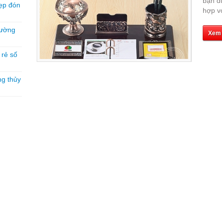
bạn d
ẹp đón
hợp vớ
hường
Xem
á rẻ số
ng thủy