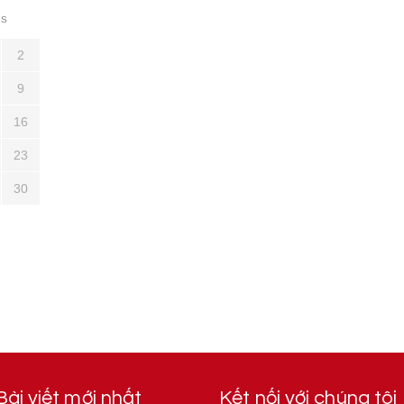
S
2
9
16
23
30
Bài viết mới nhất
Kết nối với chúng tôi