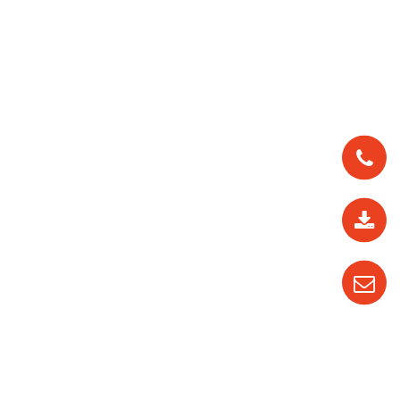
0912
562
819
0987
535
016
04