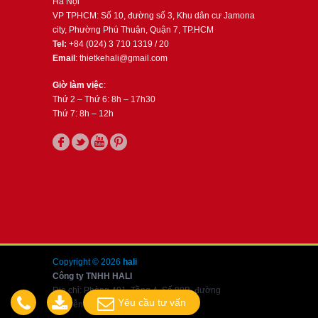
Hà Nội
VP TPHCM: Số 10, đường số 3, Khu dân cư Jamona
city, Phường Phú Thuận, Quận 7, TP.HCM
Tel:
+84 (024) 3 710 1319 / 20
Email
: thietkehali@gmail.com
Giờ làm việc
:
Thứ 2 – Thứ 6: 8h – 17h30
Thứ 7: 8h – 12h
Copyright © 2026
hali
Công ty TNHH HALI
Địa chỉ: Phòng 401, Tầng 4, Số 80B, đường
Yêu cầu tư vấn
Nguyễn Văn Cừ, Long Biên, Hà Nội