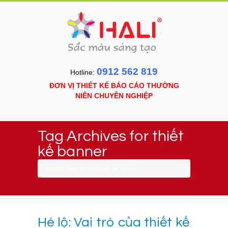
0912 562 819
Hotline:
ĐƠN VỊ THIẾT KẾ BÁO CÁO THƯỜNG
NIÊN CHUYÊN NGHIỆP
Tag Archives for thiết
kế banner
You are here:
Home
»
thiết kế banner
Hé lộ: Vai trò của thiết kế