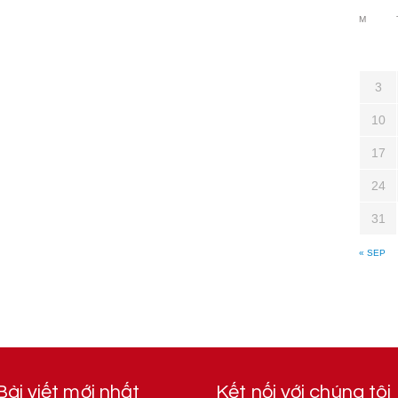
M
3
10
17
24
31
« SEP
Bài viết mới nhất
Kết nối với chúng tôi