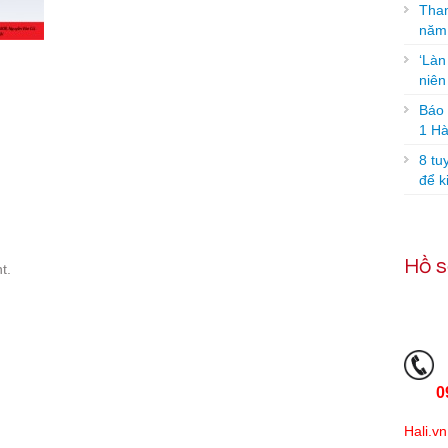
Tham
năm
‘Làn
niê
Báo g
1 Hà
8 tu
để k
Hồ s
t.
0
Hali.vn