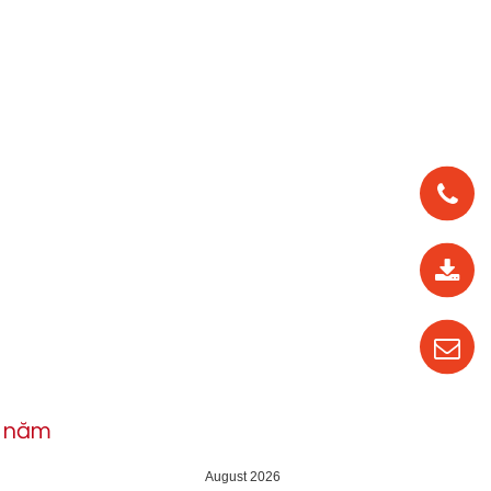
0912
562
819
0987
535
016
h năm
04
August 2026