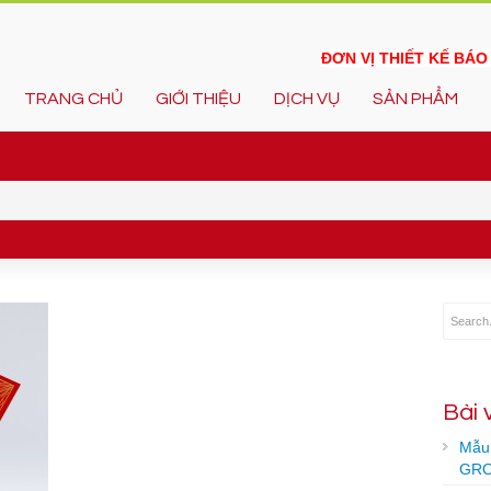
ĐƠN VỊ THIẾT KẾ BÁ
TRANG CHỦ
GIỚI THIỆU
DỊCH VỤ
SẢN PHẨM
Bài 
Mẫu 
GRO