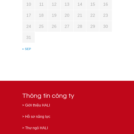
10
11
12
13
14
15
16
17
18
19
20
21
22
23
24
25
26
27
28
29
30
31
« SEP
Thông tin công ty
>
Giới thiệu HALI
>
Hồ sơ năng lực
>
Thư ngỏ HALI