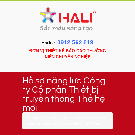
0912 562 819
Hotline:
ĐƠN VỊ THIẾT KẾ BÁO CÁO THƯỜNG
NIÊN CHUYÊN NGHIỆP
Hồ sơ năng lực Công
ty Cổ phần Thiết bị
truyền thông Thế hệ
mới
You are here:
Home
»
Thiết kế Profile
»
Hồ sơ năng lực
Công ty Cổ phần Thiết bị truyền thông Thế hệ mới