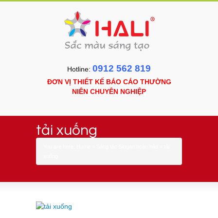
0912 562 819
Hotline:
ĐƠN VỊ THIẾT KẾ BÁO CÁO THƯỜNG
NIÊN CHUYÊN NGHIỆP
tải xuống
You are here:
Home
»
Sáng tác Slogan hoàn hảo
»
tải
xuống