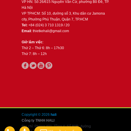
VP HN: Số 26/615 Nguyễn Văn Cừ, phường Bồ Đề, TP.
Hà Nội
VP TPHCM: Số 10, đường số 3, Khu dân cư Jamona
city, Phường Phú Thuận, Quận 7, TP.HCM
Tel:
+84 (024) 3 710 1319 / 20
Email
: thietkehali@gmail.com
Giờ làm việc
:
Thứ 2 – Thứ 6: 8h – 17h30
Thứ 7: 8h – 12h
Copyright © 2026
hali
Công ty TNHH HALI
Địa chỉ: Phòng 401, Tầng 4, Số 80B, đường