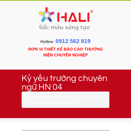
0912 562 819
Hotline:
ĐƠN VỊ THIẾT KẾ BÁO CÁO THƯỜNG
NIÊN CHUYÊN NGHIỆP
Kỷ yếu trường chuyên
ngữ HN 04
You are here:
Home
»
Thiết kế kỷ yếu và in ấn kỷ yếu
»
Kỷ yếu trường chuyên ngữ HN 04