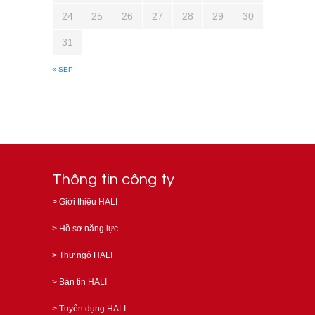
24
25
26
27
28
29
30
31
« SEP
Thông tin công ty
>
Giới thiệu HALI
>
Hồ sơ năng lực
>
Thư ngỏ HALI
>
Bản tin HALI
>
Tuyển dụng HALI