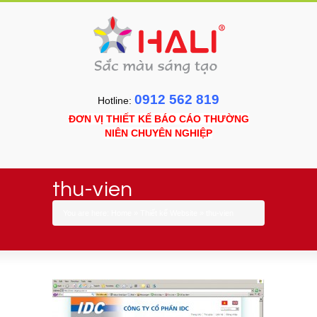
0912 562 819
Hotline:
ĐƠN VỊ THIẾT KẾ BÁO CÁO THƯỜNG
NIÊN CHUYÊN NGHIỆP
thu-vien
You are here:
Home
»
Thiết kế Website
»
thu-vien