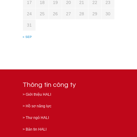
17
18
19
20
21
22
23
24
25
26
27
28
29
30
31
« SEP
Thông tin công ty
>
Giới thiệu HALI
>
Hồ sơ năng lực
>
Thư ngỏ HALI
>
Bản tin HALI