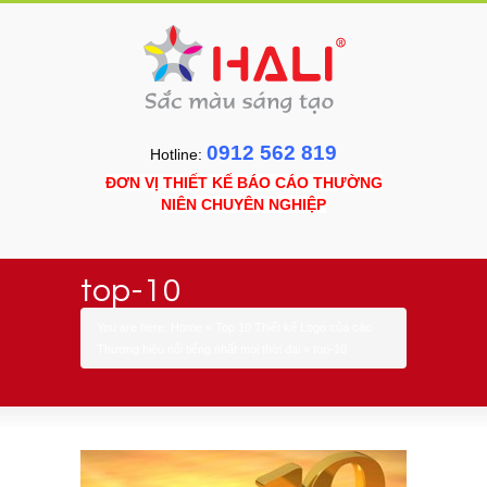
0912 562 819
Hotline:
ĐƠN VỊ THIẾT KẾ BÁO CÁO THƯỜNG
NIÊN CHUYÊN NGHIỆP
top-10
You are here:
Home
»
Top 10 Thiết kế Logo của các
Thương hiệu nổi tiếng nhất mọi thời đại
»
top-10