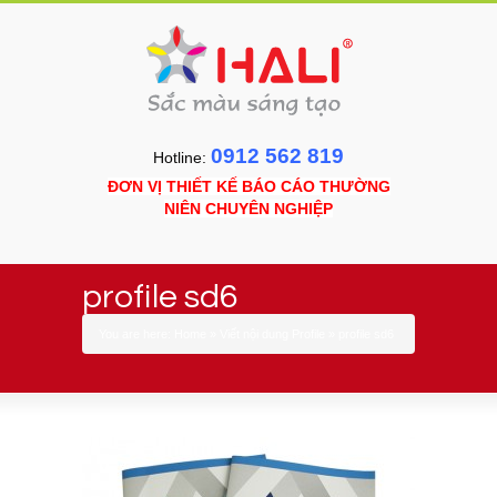
0912 562 819
Hotline:
ĐƠN VỊ THIẾT KẾ BÁO CÁO THƯỜNG
NIÊN CHUYÊN NGHIỆP
profile sd6
You are here:
Home
»
Viết nội dung Profile
»
profile sd6