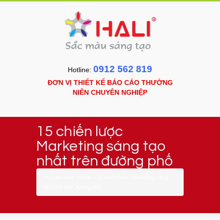
0912 562 819
Hotline:
ĐƠN VỊ THIẾT KẾ BÁO CÁO THƯỜNG
NIÊN CHUYÊN NGHIỆP
15 chiến lược
Marketing sáng tạo
nhất trên đường phố
You are here:
Home
»
15 chiến lược Marketing sáng
tạo nhất trên đường phố