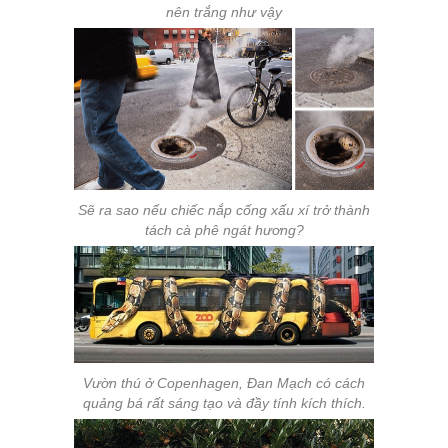
nên trắng như vậy
Sẽ ra sao nếu chiếc nắp cống xấu xí trở thành
tách cà phê ngát hương?
Vườn thú ở Copenhagen, Đan Mạch có cách
quảng bá rất sáng tạo và đầy tính kích thích.