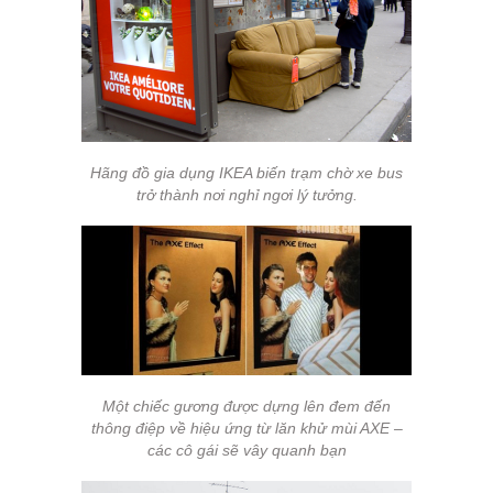
Hãng đồ gia dụng IKEA biến trạm chờ xe bus
trở thành nơi nghỉ ngơi lý tưởng.
Một chiếc gương được dựng lên đem đến
thông điệp về hiệu ứng từ lăn khử mùi AXE –
các cô gái sẽ vây quanh bạn