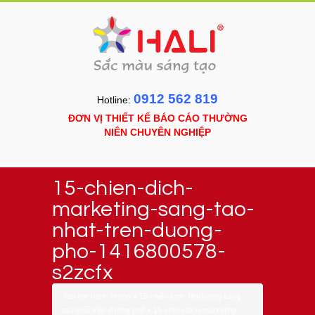
0912 562 819
Hotline:
ĐƠN VỊ THIẾT KẾ BÁO CÁO THƯỜNG
NIÊN CHUYÊN NGHIỆP
15-chien-dich-
marketing-sang-tao-
nhat-tren-duong-
pho-1416800578-
s2zcfx
You are here:
Home
»
15 chiến lược Marketing sáng
tạo nhất trên đường phố
»
15-chien-dich-marketing-