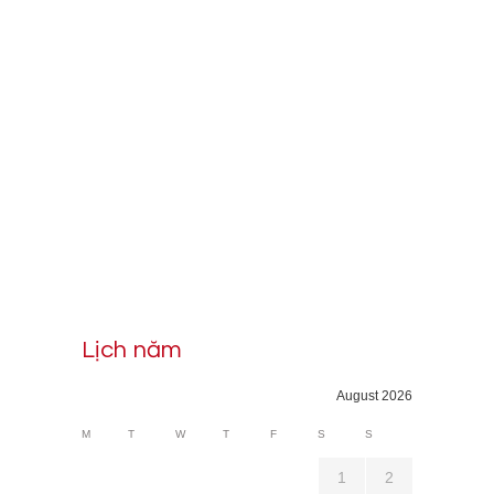
Lịch năm
August 2026
M
T
W
T
F
S
S
1
2