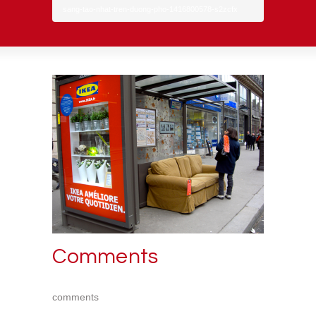
sang-tao-nhat-tren-duong-pho-1416800578-s2zcfx
Comments
comments