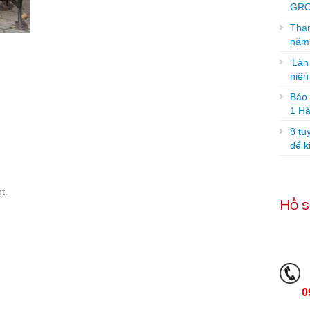
GRO
Tham
năm
‘Làn
niê
Báo g
1 Hà
8 tu
để k
t.
Hồ s
0