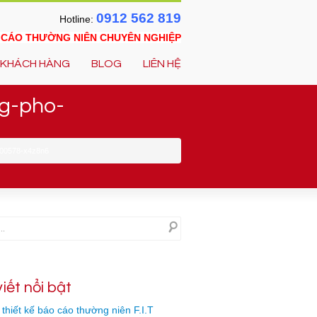
0912 562 819
Hotline:
O CÁO THƯỜNG NIÊN CHUYÊN NGHIỆP
KHÁCH HÀNG
BLOG
LIÊN HỆ
ng-pho-
800578-x4z8n6
viết nổi bật
thiết kế báo cáo thường niên F.I.T