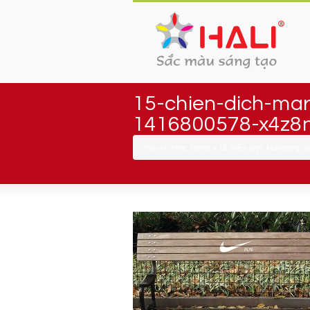
15-chien-dich-mar
1416800578-x4z8
You are here:
Home
»
15 chiến lược Marketing sá