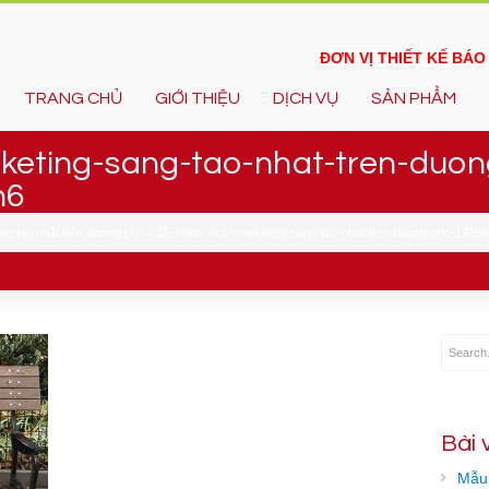
ĐƠN VỊ THIẾT KẾ BÁ
TRANG CHỦ
GIỚI THIỆU
DỊCH VỤ
SẢN PHẨM
keting-sang-tao-nhat-tren-duo
n6
ng tạo nhất trên đường phố
»
15-chien-dich-marketing-sang-tao-nhat-tren-duong-pho-1416
Bài 
Mẫu 