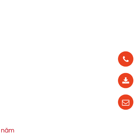
0912
562
819
0987
535
016
h năm
04