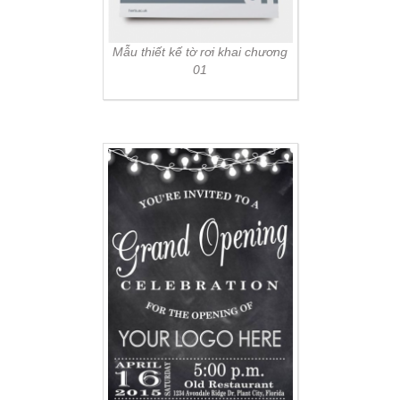
Mẫu thiết kế tờ rơi khai chương
01