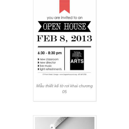
Mẫu thiết kế tờ rơi khai chương
05