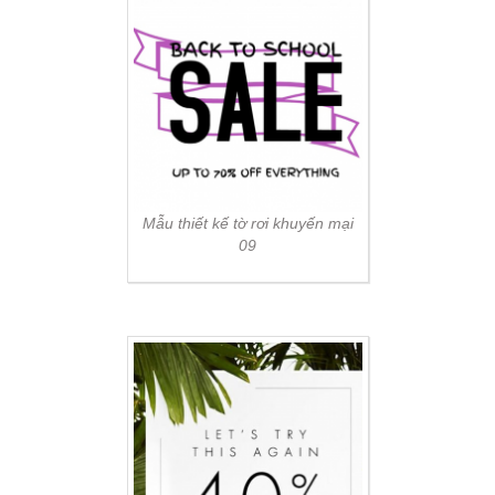
Mẫu thiết kế tờ rơi khuyến mại
09