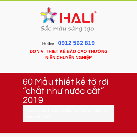
0912 562 819
Hotline:
ĐƠN VỊ THIẾT KẾ BÁO CÁO THƯỜNG
NIÊN CHUYÊN NGHIỆP
60 Mẫu thiết kế tờ rơi
“chất như nước cất”
2019
You are here:
Home
»
60 Mẫu thiết kế tờ rơi “chất như
nước cất” 2019