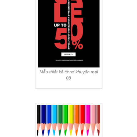
Mẫu thiết kế tờ rơi khuyến mại
08