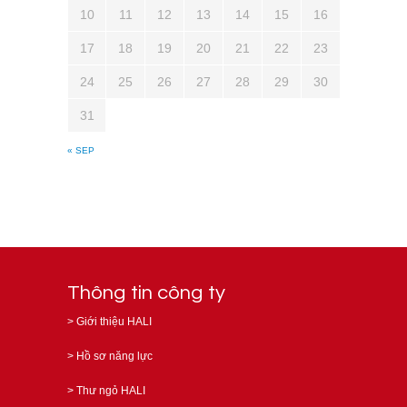
10
11
12
13
14
15
16
17
18
19
20
21
22
23
24
25
26
27
28
29
30
31
« SEP
Thông tin công ty
>
Giới thiệu HALI
>
Hồ sơ năng lực
>
Thư ngỏ HALI