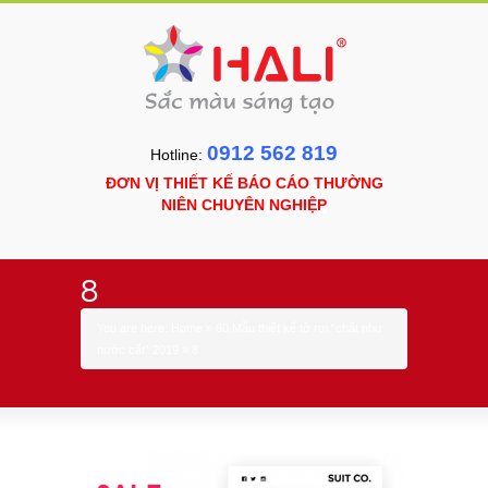
0912 562 819
Hotline:
ĐƠN VỊ THIẾT KẾ BÁO CÁO THƯỜNG
NIÊN CHUYÊN NGHIỆP
8
You are here:
Home
»
60 Mẫu thiết kế tờ rơi “chất như
nước cất” 2019
»
8