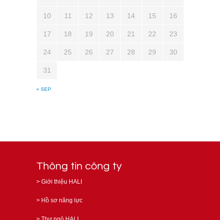
10
11
12
13
14
15
16
17
18
19
20
21
22
23
24
25
26
27
28
29
30
31
« SEP
Thông tin công ty
>
Giới thiệu HALI
>
Hồ sơ năng lực
>
Thư ngỏ HALI