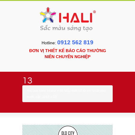
0912 562 819
Hotline:
ĐƠN VỊ THIẾT KẾ BÁO CÁO THƯỜNG
NIÊN CHUYÊN NGHIỆP
13
You are here:
Home
»
60 Mẫu thiết kế tờ rơi “chất như
nước cất” 2019
»
13