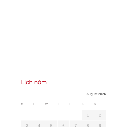
Lịch năm
August 2026
M
T
W
T
F
S
S
1
2
3
4
5
6
7
8
9