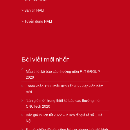
>
Bản tin HALI
>
Tuyển dụng HALI
Bài viết mới nhất
Mẫu thiết kế báo cáo thường niên F.I.T GROUP
2020
Tham khảo 1500 mẫu lịch Tết 2022 đẹp đón năm
mới
‘Làn gió mới’ trong thiết kế báo cáo thường niên
CNCTech 2020
Báo giá in lịch tết 2022 – In lịch tết giá rẻ số 1 Hà
Nội
8 tuyệt chiêu đặt tên công ty hợp phong thủy để kinh