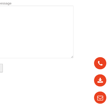
Message
0912
562
819
0987
535
016