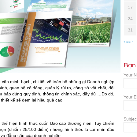
17
24
31
« SEP
Bạn 
Your N
 cần minh bạch, chi tiết về toàn bộ những gì Doanh nghiệp
hính, quan hệ cổ đông, quản lý rủi ro, công sở vật chất, đội
 bảo đúng quy định, thông tin chính xác, đầy đủ …Do đó,
Your E
thiết kế sẽ đem lại hiệu quả cao.
Subjec
 thể hiện hình thức cuốn Báo cáo thường niên. Tuy chiếm
họn (chiếm 25/100 điểm) nhưng hình thức là cái nhìn đầu
 và đẳng cấp của doanh nghiệp.