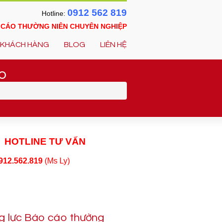
0912 562 819
Hotline:
O CÁO THƯỜNG NIÊN CHUYÊN NGHIỆP
KHÁCH HÀNG
BLOG
LIÊN HỆ
o
HOTLINE TƯ VẤN
912.562.819
(Ms Ly)
g lực Báo cáo thường