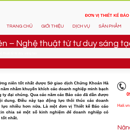
ĐƠN VỊ THIẾT KẾ BÁ
TRANG CHỦ
GIỚI THIỆU
DỊCH VỤ
SẢN PHẨM
n – Nghệ thuật từ tư duy sáng tạ
 thuật từ tư duy sáng tạo
ờng niên tốt nhất được Sở giao dịch Chứng Khoán Hà
g năm nhằm khuyến khích các doanh nghiệp minh bạch
0
ng ty đại chúng. Qua các năm các Báo cáo đã dần được
ội dung. Điều này tạo động lực thôi thúc các doanh
Hali.vn
 lực nhiều hơn nữa. Là một đơn vị Thiết kế Báo cáo
xin chia sẻ một số kinh nghiệm để doanh nghiệp có
tốt nhất.
Năn