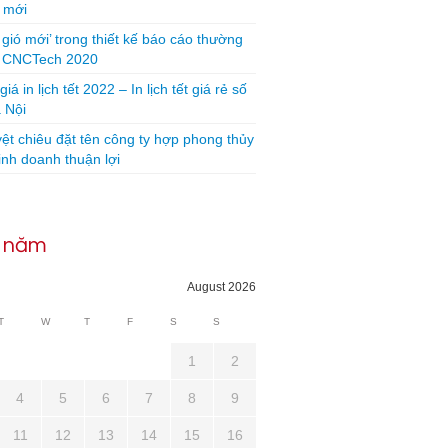
 mới
 gió mới’ trong thiết kế báo cáo thường
n CNCTech 2020
iá in lịch tết 2022 – In lịch tết giá rẻ số
 Nội
yệt chiêu đặt tên công ty hợp phong thủy
inh doanh thuận lợi
h năm
August 2026
T
W
T
F
S
S
1
2
4
5
6
7
8
9
11
12
13
14
15
16