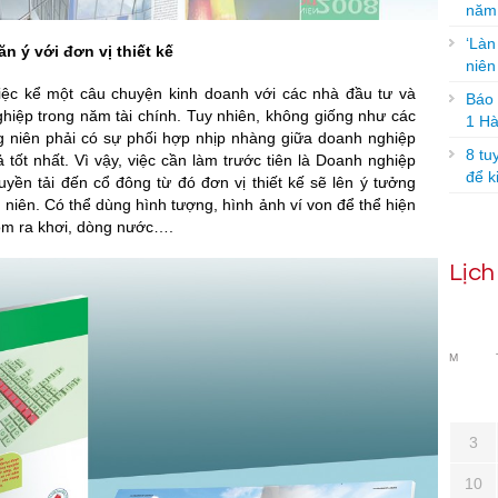
năm
‘Làn
n ý với đơn vị thiết kế
niê
ệc kể một câu chuyện kinh doanh với các nhà đầu tư và
Báo g
hiệp trong năm tài chính. Tuy nhiên, không giống như các
1 Hà
ng niên phải có sự phối hợp nhịp nhàng giữa doanh nghiệp
8 tu
 tốt nhất. Vì vậy, việc cần làm trước tiên là Doanh nghiệp
để k
yền tải đến cổ đông từ đó đơn vị thiết kế sẽ lên ý tưởng
niên. Có thể dùng hình tượng, hình ảnh ví von để thể hiện
ồm ra khơi, dòng nước….
Lịc
M
3
10