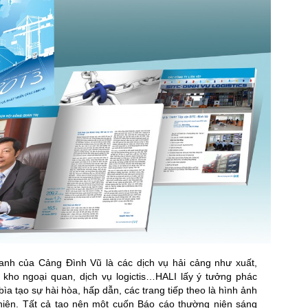
oanh của Cảng Đình Vũ là các dịch vụ hải cảng như xuất,
 kho ngoại quan, dịch vụ logictis…HALI lấy ý tưởng phác
bìa tạo sự hài hòa, hấp dẫn, các trang tiếp theo là hình ảnh
hiện. Tất cả tạo nên một cuốn Báo cáo thường niên sáng