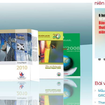
niên
Bài 
Mẫu 
GRO
Tham