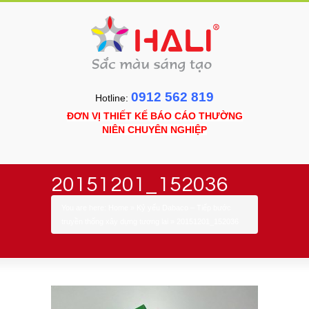
0912 562 819
Hotline:
ĐƠN VỊ THIẾT KẾ BÁO CÁO THƯỜNG
NIÊN CHUYÊN NGHIỆP
20151201_152036
You are here:
Home
»
Kỷ yếu Dabaco – Tiếp bước
truyền thống xây dựng tương lai
»
20151201_152036