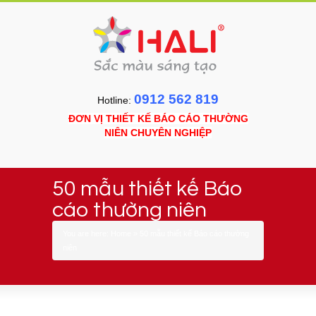
0912 562 819
Hotline:
ĐƠN VỊ THIẾT KẾ BÁO CÁO THƯỜNG
NIÊN CHUYÊN NGHIỆP
50 mẫu thiết kế Báo
cáo thường niên
You are here:
Home
»
50 mẫu thiết kế Báo cáo thường
niên