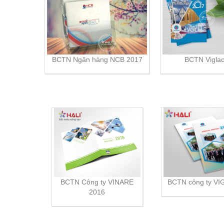
BCTN Ngân hàng NCB 2017
BCTN Vigla
BCTN công ty V
BCTN Công ty VINARE
2016