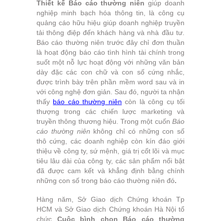
Thiết kế Báo cáo thường niên
giúp doanh
nghiệp minh bạch hóa thông tin, là công cụ
quảng cáo hữu hiệu giúp doanh nghiệp truyền
tải thông điệp đến khách hàng và nhà đầu tư.
Báo cáo thường niên trước đây chỉ đơn thuần
là hoạt động báo cáo tình hình tài chính trong
suốt một nỗ lực hoạt động với những văn bản
dày đặc các con chữ và con số cứng nhắc,
được trình bày trên phần mềm word sau và in
với công nghệ đơn giản. Sau đó, người ta nhận
thấy
báo cáo thường niên
còn là công cụ tối
thượng trong các chiến lược marketing và
truyền thông thương hiệu. Trong một cuốn
Báo
cáo thường niên
không chỉ có những con số
thô cứng, các doanh nghiệp còn kín đáo giới
thiệu về công ty, sứ mệnh, giá trị cốt lõi và mục
tiêu lâu dài của công ty, các sản phẩm nổi bật
đã được cam kết và khẳng định bằng chính
những con số trong báo cáo thường niên đó
.
Hàng năm, Sở Giao dịch Chứng khoán Tp
HCM và Sở Giao dịch Chứng khoán Hà Nội tổ
chức
Cuộc bình chọn
Báo cáo thường