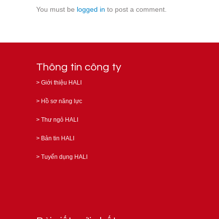
You must be
logged in
to post a comment.
Thông tin công ty
>
Giới thiệu HALI
>
Hồ sơ năng lực
>
Thư ngỏ HALI
>
Bản tin HALI
>
Tuyển dụng HALI