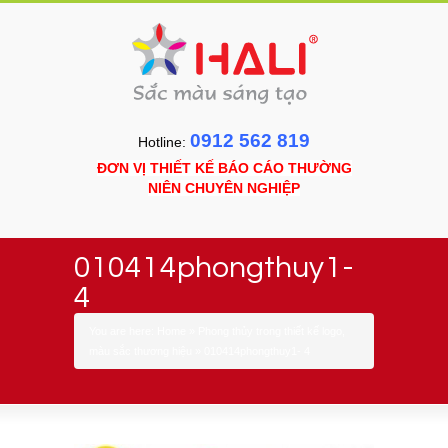
0912 562 819
Hotline:
ĐƠN VỊ THIẾT KẾ BÁO CÁO THƯỜNG
NIÊN CHUYÊN NGHIỆP
010414phongthuy1-
4
You are here:
Home
»
Phong thủy trong thiết kế logo,
màu sắc thương hiệu
»
010414phongthuy1- 4