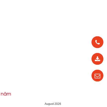
0912
562
819
0987
535
016
h năm
04
August 2026