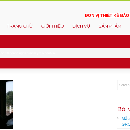
ĐƠN VỊ THIẾT KẾ BÁ
TRANG CHỦ
GIỚI THIỆU
DỊCH VỤ
SẢN PHẨM
Top 10 doanh nghiệp niêm yết
»
banh lai
Bài 
Mẫu 
GRO