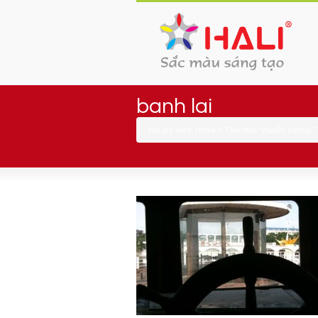
banh lai
You are here:
Home
»
Tầm nhìn “thuyền trưởng” 