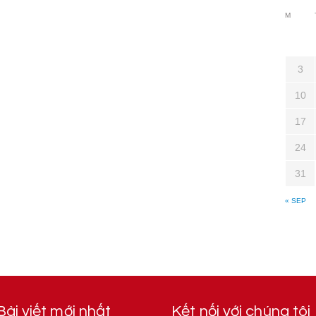
M
3
10
17
24
31
« SEP
Bài viết mới nhất
Kết nối với chúng tôi